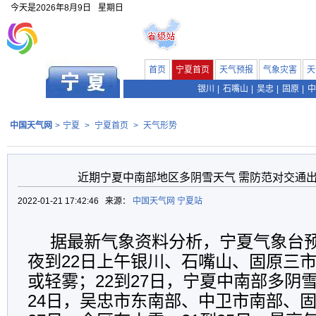
今天是
2026年8月9日
星期日
首页
宁夏首页
天气预报
气象灾害
天
银川
|
石嘴山
|
吴忠
|
固原
|
中
中国天气网
>
宁夏
>
宁夏首页
>
天气形势
近期宁夏中南部地区多阴雪天气 需防范对交通
2022-01-21 17:42:46 来源：
中国天气网 宁夏站
据最新气象资料分析，宁夏气象台预
夜到22日上午银川、石嘴山、固原三
或轻雾；22到27日，宁夏中南部多阴
24日，吴忠市东南部、中卫市南部、固