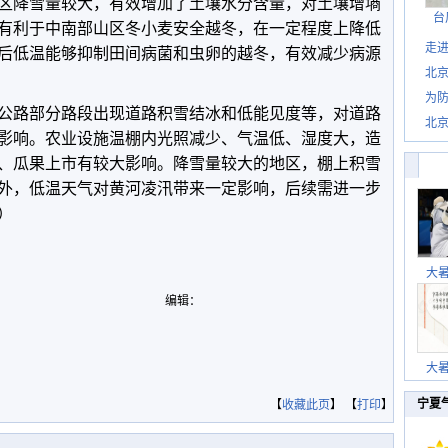
区降雪量较大，有效增加了土壤水分含量，对土壤增墒
台
有利于中南部山区冬小麦安全越冬，在一定程度上降低
走进
后低温能够抑制田间病菌和虫卵的越冬，有效减少病源
北
为防
公路部分路段出现道路积雪结冰和低能见度等，对道路
北
影响。农业设施温棚内光照减少、气温低、湿度大，造
、瓜果上市有较大影响。降雪量较大的地区，棚上积雪
外，低温天气对黄河凌汛带来一定影响，后续需进一步
）
大
编辑：
大
宁夏
【
收藏此页
】 【
打印
】