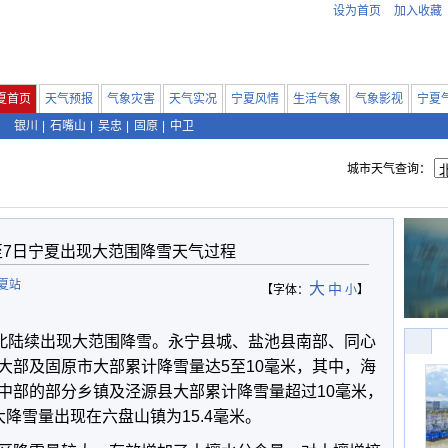
设为首页
加入收藏
夏首页
天气预报
气象灾害
天气实况
宁夏风情
生活气象
气象影视
宁夏
银川
|
石嘴山
|
吴忠
|
固原
|
中卫
城市天气查询：
至7日宁夏出现大范围降雪天气过程
宁夏站
大
中
【字体：
小
】
向北陆续出现大范围降雪。永宁县城、盐池县南部、同心
大部及固原市大部累计降雪量达5至10毫米，其中，海
中部的部分乡镇及泾源县大部累计降雪量超过10毫米，
降雪量出现在六盘山镇为15.4毫米。