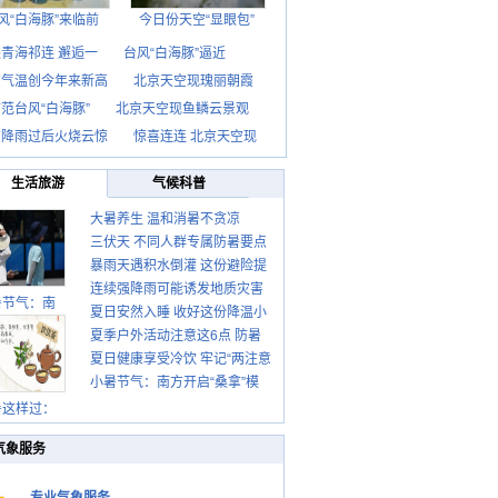
风“白海豚”来临前
今日份天空“显眼包”
青海祁连 邂逅一
台风“白海豚”逼近
京气温创今年来新高
北京天空现瑰丽朝霞
范台风“白海豚”
北京天空现鱼鳞云景观
京降雨过后火烧云惊
惊喜连连 北京天空现
生活旅游
气候科普
大暑养生 温和消暑不贪凉
三伏天 不同人群专属防暑要点
暴雨天遇积水倒灌 这份避险提
请收好
连续强降雨可能诱发地质灾害
示请收好
暑节气：南
夏日安然入睡 收好这份降温小
这些前兆要知道
夏季户外活动注意这6点 防暑
贴士
夏日健康享受冷饮 牢记“两注意
健身两不误
小暑节气：南方开启“桑拿”模
一控制”
式 北方陆续进入雨季
暑这样过：
气象服务