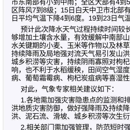
市东南部有小到中雨；全区大部有4到
区阵风7到8级；15日白天中卫市北部
日平均气温下降4到6度。19到23日气
预计此次降水天气过程持续时间较
够增加土壤含水量，有效缓解中南部山
水关键期的小麦、玉米等作物以及林草
持续降雨及局地强对流天气易引发山洪
城乡积涝等灾害，持续阴雨寡照对枸杞
响，也不利于水稻缓秧，田间空气湿度
病、葡萄霜霉病、枸杞炭疽病等喜湿性
对此，气象专家相关建议如下：
1.各地需加强灾害隐患点的监测和
洪地质灾害防御，做好强降雨及持续降
洪、泥石流、滑坡、城乡积涝等次生衍
2.相关部门需加强管理，防范短时