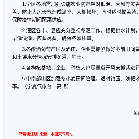
1.全区各地需加强设施农业防范应对低温、大风等灾
盖，防止大风天气造成温室、大棚损坏；同时适时揭盖苫
保障疫情期间蔬菜供应。
2.灌区各市、县应充分重视冬灌工作，根据供水计划
早灌快灌，应蓄尽蓄，确保冬灌质量。
3.各酿酒葡萄产区及酒庄、企业需抓紧做好冬前田间
和土壤水分情况安排冬灌、埋土。
4.各枸杞基地、企业、种植大户尽量避开风天抓紧进
5.中南部山区加强冬小麦田间管理，适时镇压、浅耙
率。（宁夏气象台：高艳）
编
转载请注明“来源：中国天气网”。