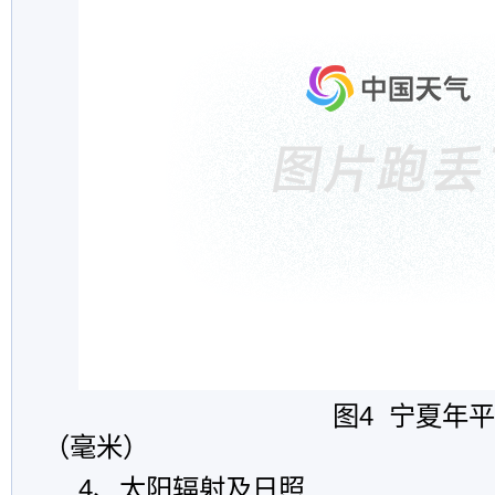
图4 宁夏年平均蒸
（毫米）
4、太阳辐射及日照