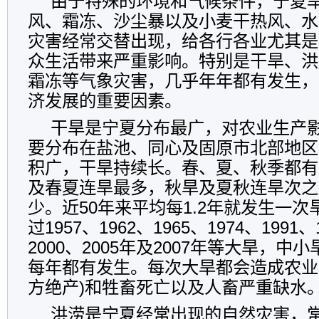
由于特殊的环境和气候条件，宁夏
风、霜冻、沙尘暴以及小麦干热风、水
灾害经常交替出现，给各行各业尤其是
众生活带来严重影响。特别是干旱、洪
霜冻等气象灾害，几乎年年都有发生，
济发展的重要因素。
干旱是宁夏分布最广，对农业生产
要分布在盐池、同心及固原市北部地区
积广，干旱持续长。春、夏、秋季都有
及春夏连旱最多，秋旱及夏秋连旱次之
少。近50年来平均每1.2年就发生一
过1957、1962、1965、1974、1991、
2000、2005年及2007年等大旱，
每年都有发生。每次大旱都会造成农业
方绝产)和牲畜死亡以及人畜严重缺水
洪涝是宁夏经常出现的自然灾害，