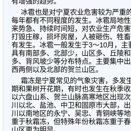
有增强的趋势。
冰雹也是对宁夏农业危害较为严重
每年都有不同程度的发生。冰雹局地性
来势急、持续时间短，对农业生产危害
打毁庄稼，损坏房屋，人被砸伤、牲畜
有发生。冰雹一般发生于3～10月，主
具有南部多、北部少，山区多、丘陵和
多、背风坡少等分布特点。主要集中出
西两侧以及北部的贺兰山区。
霜冻是宁夏常见的气象灾害，多发
期和果树开花期，有时也发生在秋季收
以六盘山系、贺兰山脉高寒地区出现次
川以北、盐池、中卫和固原市大部，出
川以南地区的永宁、吴忠、青铜峡等地
重于秋霜冻，但特殊年份秋霜冻重于春
山区更为明显。