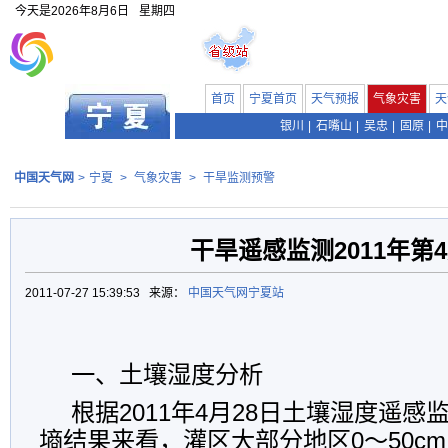
今天是
2026年8月6日
星期四
首页
宁夏首页
天气预报
气象灾害
天
银川
|
石嘴山
|
吴忠
|
固原
|
中
中国天气网
>
宁夏
>
气象灾害
>
干旱监测预警
干旱遥感监测2011年第
2011-07-27 15:39:53 来源：
中国天气网宁夏站
一、土壤湿度分析
根据2011年4月28日土壤湿度遥
墒结果来看，灌区大部分地区0～50c