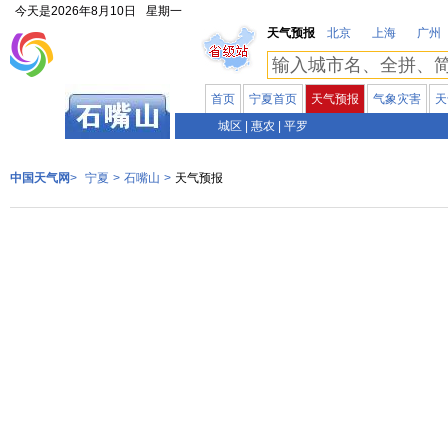
今天是
2026年8月10日
星期一
天气预报
北京
上海
广州
首页
宁夏首页
天气预报
气象灾害
天
宁夏
城区
|
惠农
|
平罗
中国天气网
>
宁夏
>
石嘴山
>
天气预报