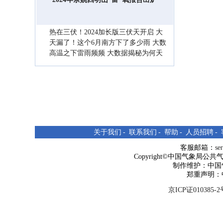
热在三伏！2024加长版三伏天开启 大
数据看哪里三伏高温最多
天漏了！这个6月南方下了多少雨 大数
据告诉你暴雨是否越来越多了
高温之下雷雨频频 大数据揭秘为何天
气持续晴热还会下雨
关于我们
-
联系我们
-
帮助
-
人员招聘
-
客服邮箱：
se
Copyright©中国气象局公共气象服
制作维护：中国
郑重声明：
京ICP证010385-2