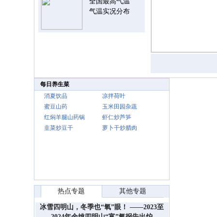
全国最高气温
气温实况分布
每日养生菜
消夏饮品
凉拌荷叶
蜜豆山药
玉米田园杂蔬
红焖羊腿山药锅
虾仁炒芦笋
韭菜炒豆干
萝卜干炒腊肉
热点专题
其他专题
冰雪四明山，冬季也“氧”眼！ ——2023至
2024年余姚四明山“富”氧报告出炉