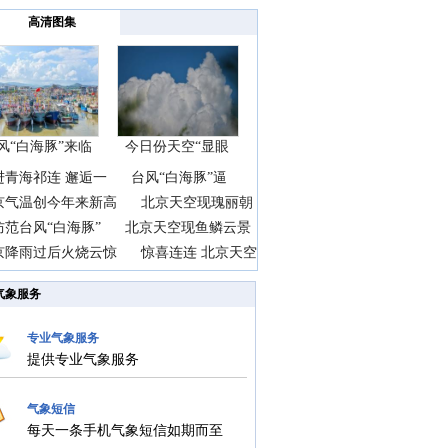
季
高清图集
风“白海豚”来临
今日份天空“显眼
前
包”
进青海祁连 邂逅一
台风“白海豚”逼
京气温创今年来新高
北京天空现瑰丽朝
防范台风“白海豚”
北京天空现鱼鳞云景
京降雨过后火烧云惊
惊喜连连 北京天空
气象服务
专业气象服务
提供专业气象服务
气象短信
每天一条手机气象短信如期而至