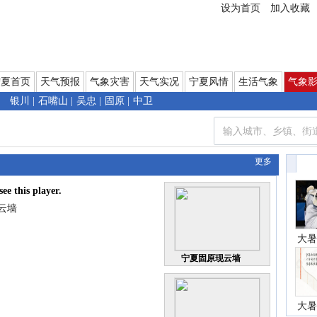
设为首页
加入收藏
宁夏首页
天气预报
气象灾害
天气实况
宁夏风情
生活气象
气象
银川
|
石嘴山
|
吴忠
|
固原
|
中卫
更多
see this player.
云墙
大暑
宁夏固原现云墙
大暑