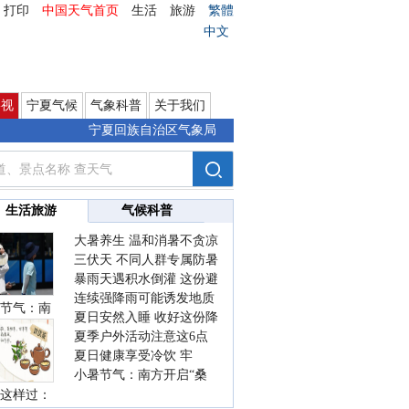
打印
中国天气首页
生活
旅游
繁體
中文
影视
宁夏气候
气象科普
关于我们
宁夏回族自治区气象局
生活旅游
气候科普
大暑养生 温和消暑不贪凉
三伏天 不同人群专属防暑
暴雨天遇积水倒灌 这份避
要点请收好
连续强降雨可能诱发地质
险提示请收好
节气：南
夏日安然入睡 收好这份降
灾害 这些前兆要知道
夏季户外活动注意这6点
温小贴士
夏日健康享受冷饮 牢
防暑健身两不误
小暑节气：南方开启“桑
记“两注意一控制”
这样过：
拿”模式 北方陆续进入雨