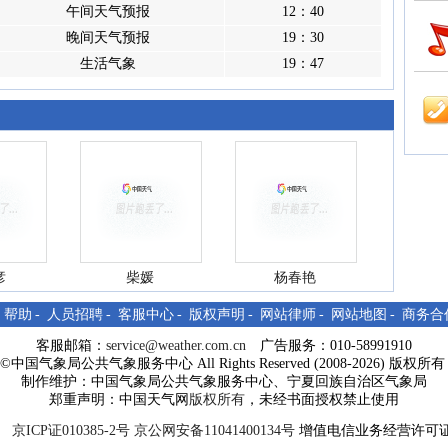
雨气象服务纪实
午间天气预报
12：40
晚间天气预报
19：30
生活气象
19：47
行稳致远 守护一方平
安--中卫5.3大风气象服
务纪实
彦
柴媛
杨春艳
雪润塞上济春旱
-
帮助
-
人员招聘
-
客服中心
-
版权声明
-
网站律师
-
网站地图
-
商务合
客服邮箱：
service@weather.com.cn
广告服务：010-58991910
ght©中国气象局公共气象服务中心 All Rights Reserved (2008-2026) 版权
制作维护：中国气象局公共气象服务中心、宁夏回族自治区气象局
郑重声明：中国天气网
版权所有
，未经书面授权禁止使用
京ICP证010385-2号
京公网安备11041400134号
增值电信业务经营许可证
11月7号《宁夏：酿酒