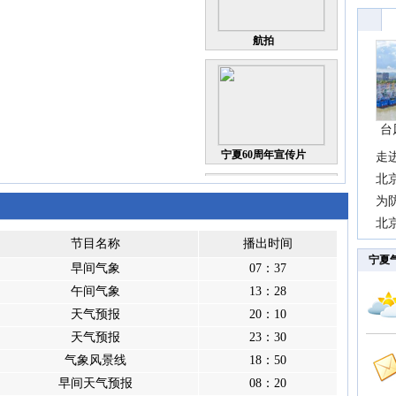
航拍
台
宁夏60周年宣传片
走
近
北
霞
为
观
北
节目名称
播出时间
现
宁夏
早间气象
07：37
气象助力 精准脱贫
午间气象
13：28
天气预报
20：10
天气预报
23：30
气象风景线
18：50
早间天气预报
8.21宁夏贺兰山特大暴
08：20