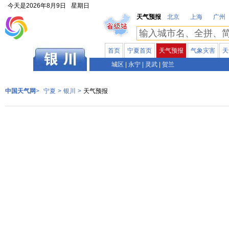
今天是
2026年8月9日
星期日
天气预报
北京
上海
广州
首页
宁夏首页
天气预报
气象灾害
天
宁夏
城区
|
永宁
|
灵武
|
贺兰
中国天气网
>
宁夏
>
银川
>
天气预报