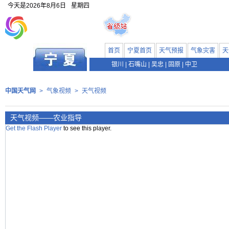
今天是
2026年8月6日
星期四
首页
宁夏首页
天气预报
气象灾害
天
银川
|
石嘴山
|
吴忠
|
固原
|
中卫
中国天气网
>
气象视频
>
天气视频
天气视频——农业指导
Get the Flash Player
to see this player.