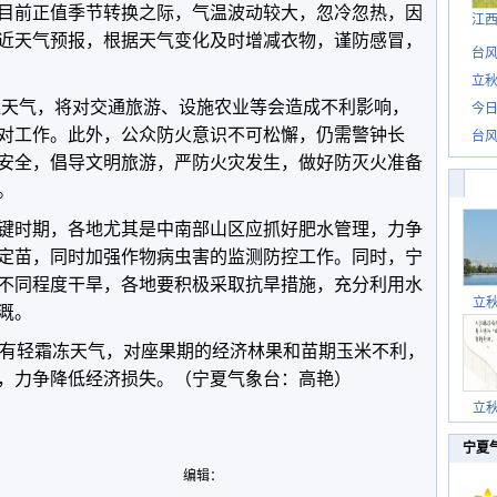
目前正值季节转换之际，气温波动较大，忽冷忽热，因
江
近天气预报，根据天气变化及时增减衣物，谨防感冒，
台风
立秋
沙尘天气，将对交通旅游、设施农业等会造成不利影响，
今日
对工作。此外，公众防火意识不可松懈，仍需警钟长
台风
安全，倡导文明旅游，严防火灾发生，做好防灭火准备
。
键时期，各地尤其是中南部山区应抓好肥水管理，力争
定苗，同时加强作物病虫害的监测防控工作。同时，宁
不同程度干旱，各地要积极采取抗旱措施，充分利用水
立
溉。
部有轻霜冻天气，对座果期的经济林果和苗期玉米不利，
，力争降低经济损失。（宁夏气象台：高艳）
立
宁夏
编辑：