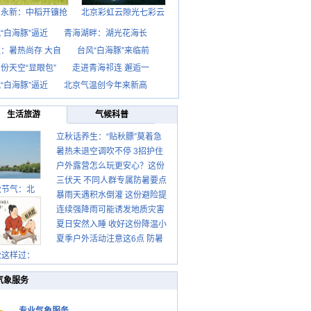
西永新：中稻开镰抢
北京彩虹云隙光七彩云
“白海豚”逼近
青海湖畔：湖光花海长
：暑热尚存 大自
台风“白海豚”来临前
份天空“显眼包”
走进青海祁连 邂逅一
“白海豚”逼近
北京气温创今年来新高
生活旅游
气候科普
立秋话养生：“贴秋膘”莫着急
暑热未退空调吹不停 3招护住
先清暑再防燥
户外露营怎么玩更安心？这份
肩颈不酸痛
三伏天 不同人群专属防暑要点
攻略请收好
秋节气：北
暴雨天遇积水倒灌 这份避险提
请收好
连续强降雨可能诱发地质灾害
示请收好
夏日安然入睡 收好这份降温小
这些前兆要知道
夏季户外活动注意这6点 防暑
贴士
健身两不误
秋这样过：
气象服务