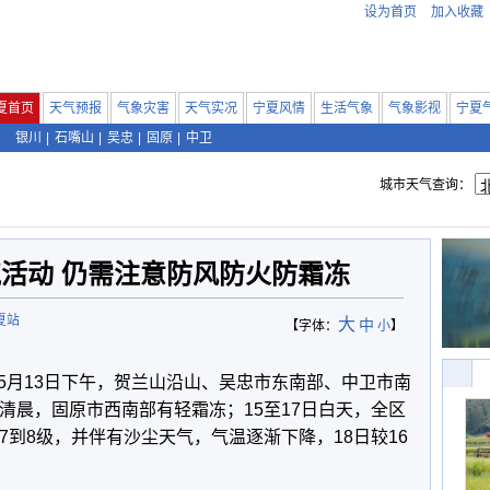
设为首页
加入收藏
夏首页
天气预报
气象灾害
天气实况
宁夏风情
生活气象
气象影视
宁夏
银川
|
石嘴山
|
吴忠
|
固原
|
中卫
城市天气查询：
活动 仍需注意防风防火防霜冻
夏站
大
中
【字体：
小
】
5月13日下午，贺兰山沿山、吴忠市东南部、中卫市南
清晨，固原市西南部有轻霜冻；15至17日白天，全区
7到8级，并伴有沙尘天气，气温逐渐下降，18日较16