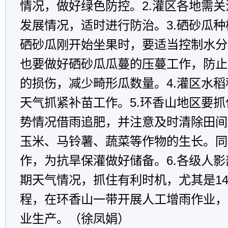
情况，做好绿色防控。2.灌区各地需
发展情况，适时进行防治。3.硒砂瓜
硒砂瓜刚开始坐果时，要适当控制水分
也要做好硒砂瓜瓜蔓的压蔓工作，防止
的损伤，减少畸形瓜数量。4.灌区水
天气抓紧补苗工作。5.环香山地区要
势情况借雨追肥，并注意及时清除田间
玉米、马铃薯、蔬菜等作物的生长。同
作，为抗旱保灌做好储备。6.各级人
期天气情况，抓住有利时机，尤其是14
程，在环香山一带开展人工增雨作业，
业生产。（徐凤娟）