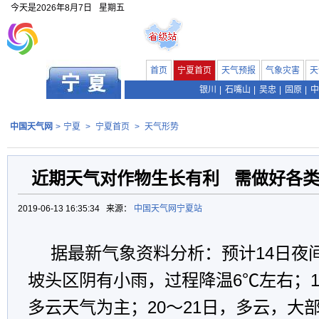
今天是
2026年8月7日
星期五
首页
宁夏首页
天气预报
气象灾害
天
银川
|
石嘴山
|
吴忠
|
固原
|
中
中国天气网
>
宁夏
>
宁夏首页
>
天气形势
近期天气对作物生长有利 需做好各
2019-06-13 16:35:34 来源：
中国天气网宁夏站
据最新气象资料分析：预计14日夜间
坡头区阴有小雨，过程降温6℃左右；1
多云天气为主；20～21日，多云，大