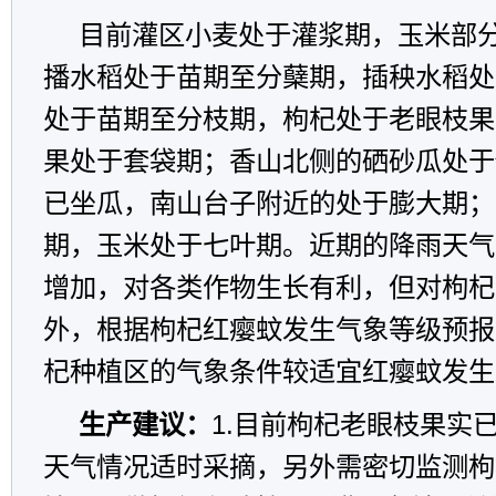
目前灌区小麦处于灌浆期，玉米部
播水稻处于苗期至分蘖期，插秧水稻处
处于苗期至分枝期，枸杞处于老眼枝果
果处于套袋期；香山北侧的硒砂瓜处于
已坐瓜，南山台子附近的处于膨大期；
期，玉米处于七叶期。近期的降雨天气
增加，对各类作物生长有利，但对枸杞
外，根据枸杞红瘿蚊发生气象等级预报
杞种植区的气象条件较适宜红瘿蚊发生
生产建议：
1.目前枸杞老眼枝果实
天气情况适时采摘，另外需密切监测枸