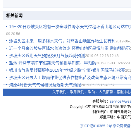
相关新闻
19～20日沙坡头区将有一次全域性降水天气过程环香山地区可达中
09:20:56
沙坡头区未来一周多降水天气，对环香山地区作物生长有利
2019-06-
近一个月来沙坡头区降水普遍偏少 环香山地区旱情加重 需加强防范
沙坡头区近期天气预报及6月气候趋势预测
2019-06-12 18:12:48
盐池 开斋节端午节假期天气预报早知道、早预防
2019-06-03 16:45:29
银川市气象局倾情服务2019年“丝绸之路”宁夏•银川国际马拉松赛
201
沙坡头区开展人工增雨作业促进农作物出苗及改善生态环境非常有
海原4月份天气气候概况及近期天气预报
2019-05-05 16:40:57
关于我们
-
联系我们
-
帮助
-
人员招聘
-
客服中心
客服邮箱：
service@wea
Copyright©中国气象局公共气象服务中心 All
制作维护：中国气象局公
郑重声明：中国天气
京ICP证010385-2号
京公网安备11