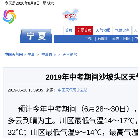
今天是
2026年8月8日
星期六
首页
宁夏首页
天气预报
气象灾害
天
银川
|
石嘴山
|
吴忠
|
固原
|
中
中国天气网
>
宁夏
>
宁夏首页
>
天气形势
2019年中考期间沙坡头区天
2019-06-26 13:39:35 来源：
中国天气网宁夏站
预计今年中考期间（6月28～30日
多云到晴为主。川区最低气温14～17℃
32℃；山区最低气温9～14℃，最高气温