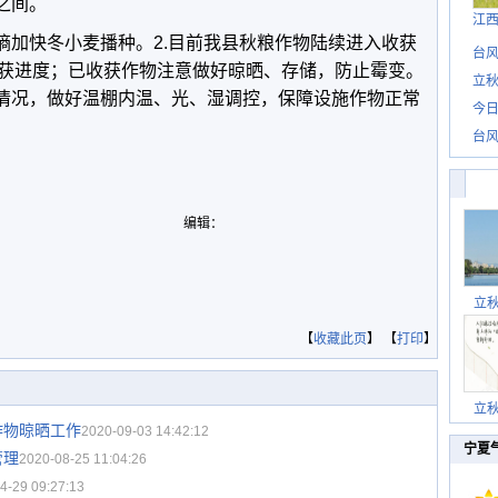
之间。
江
墒加快冬小麦播种。2.目前我县秋粮作物陆续进入收获
台风
获进度；已收获作物注意做好晾晒、存储，防止霉变。
立秋
气情况，做好温棚内温、光、湿调控，保障设施作物正常
今日
台风
编辑：
立
【
收藏此页
】 【
打印
】
立
作物晾晒工作
2020-09-03 14:42:12
宁夏
管理
2020-08-25 11:04:26
4-29 09:27:13