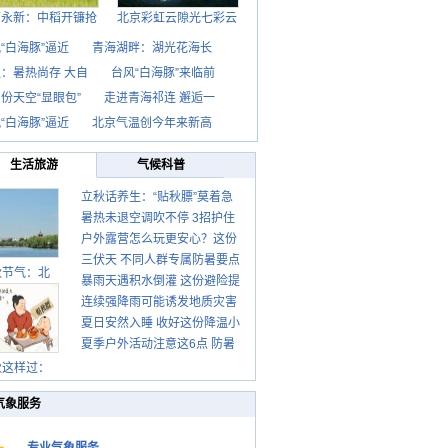
西永新：中稻开镰抢
北京彩虹云隙光七彩云
“白海豚”逼近
青海湖畔：湖光花海长
：暑热尚存 大自
台风“白海豚”来临前
份天空“显眼包”
走进青海祁连 邂逅一
“白海豚”逼近
北京气温创今年来新高
生活旅游
气候科普
立秋话养生：“贴秋膘”莫着急
暑热未退空调吹不停 3招护住
先清暑再防燥
户外露营怎么玩更安心？这份
肩颈不酸痛
三伏天 不同人群专属防暑要点
攻略请收好
秋节气：北
暴雨天遇积水倒灌 这份避险提
请收好
连续强降雨可能诱发地质灾害
示请收好
夏日安然入睡 收好这份降温小
这些前兆要知道
夏季户外活动注意这6点 防暑
贴士
健身两不误
秋这样过：
气象服务