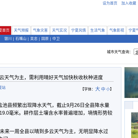
设为首页
加入收藏
夏首页
天气预报
气象灾害
天气实况
宁夏风情
生活气象
气象影视
宁夏
银川
|
石嘴山
|
吴忠
|
固原
|
中卫
城市天气查询：
云天气为主，需利用晴好天气加快秋收秋种进度
夏站
大
中
【字体：
小
】
盐池县频繁出现降水天气，截止9月26日全县降水量
多19.0毫米。耕作层土壤含水率普遍增加，墒情形势较
未来一周全县以晴到多云天气为主，无明显降水过